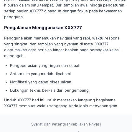
hiburan dalam satu tempat. Dari tampilan awal hingga pengaturan,
setiap bagian XXX777 dibangun dengan fokus pada kenyamanan
pengguna.
Pengalaman Menggunakan XXX777
Pengguna akan menemukan navigasi yang rapi, waktu respons
yang singkat, dan tampilan yang nyaman di mata. XXX777
dioptimalkan agar berjalan lancar bahkan pada perangkat kelas
menengah.
Pengoperasian yang ringan dan cepat
Antarmuka yang mudah dipahami
Notifikasi yang dapat disesuaikan
Dukungan teknis berkala dari pengembang
Unduh XXX777 hari ini untuk merasakan langsung bagaimana
XXX777 membuat waktu senggang Anda lebih menyenangkan.
Syarat dan Ketentuan
Kebijakan Privasi