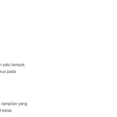
 satu tempat.
okus pada
 tampilan yang
t kelas