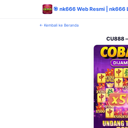
🎯 nk666 Web Resmi | nk666 
← Kembali ke Beranda
CU888 –